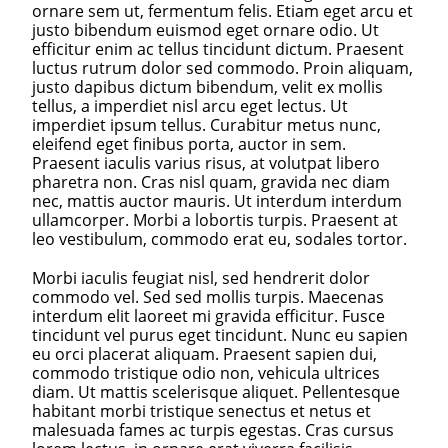
ornare sem ut, fermentum felis. Etiam eget arcu et
justo bibendum euismod eget ornare odio. Ut
efficitur enim ac tellus tincidunt dictum. Praesent
luctus rutrum dolor sed commodo. Proin aliquam,
justo dapibus dictum bibendum, velit ex mollis
tellus, a imperdiet nisl arcu eget lectus. Ut
imperdiet ipsum tellus. Curabitur metus nunc,
eleifend eget finibus porta, auctor in sem.
Praesent iaculis varius risus, at volutpat libero
pharetra non. Cras nisl quam, gravida nec diam
nec, mattis auctor mauris. Ut interdum interdum
ullamcorper. Morbi a lobortis turpis. Praesent at
leo vestibulum, commodo erat eu, sodales tortor.
Morbi iaculis feugiat nisl, sed hendrerit dolor
commodo vel. Sed sed mollis turpis. Maecenas
interdum elit laoreet mi gravida efficitur. Fusce
tincidunt vel purus eget tincidunt. Nunc eu sapien
eu orci placerat aliquam. Praesent sapien dui,
commodo tristique odio non, vehicula ultrices
diam. Ut mattis scelerisque aliquet. Pellentesque
habitant morbi tristique senectus et netus et
malesuada fames ac turpis egestas. Cras cursus