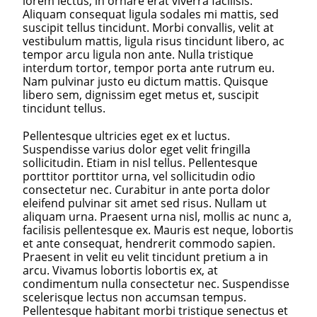
lorem lectus, in ornare erat viverra facilisis.
Aliquam consequat ligula sodales mi mattis, sed
suscipit tellus tincidunt. Morbi convallis, velit at
vestibulum mattis, ligula risus tincidunt libero, ac
tempor arcu ligula non ante. Nulla tristique
interdum tortor, tempor porta ante rutrum eu.
Nam pulvinar justo eu dictum mattis. Quisque
libero sem, dignissim eget metus et, suscipit
tincidunt tellus.
Pellentesque ultricies eget ex et luctus.
Suspendisse varius dolor eget velit fringilla
sollicitudin. Etiam in nisl tellus. Pellentesque
porttitor porttitor urna, vel sollicitudin odio
consectetur nec. Curabitur in ante porta dolor
eleifend pulvinar sit amet sed risus. Nullam ut
aliquam urna. Praesent urna nisl, mollis ac nunc a,
facilisis pellentesque ex. Mauris est neque, lobortis
et ante consequat, hendrerit commodo sapien.
Praesent in velit eu velit tincidunt pretium a in
arcu. Vivamus lobortis lobortis ex, at
condimentum nulla consectetur nec. Suspendisse
scelerisque lectus non accumsan tempus.
Pellentesque habitant morbi tristique senectus et