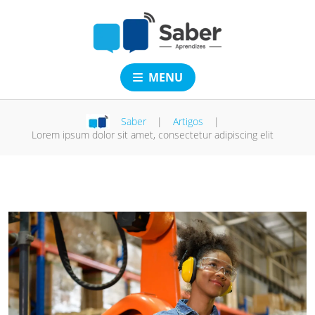
MENU
Saber
|
Artigos
|
Lorem ipsum dolor sit amet, consectetur adipiscing elit