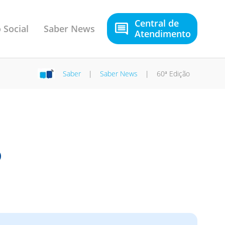
Central de
 Social
Saber News
Atendimento
Saber
|
Saber News
|
60ª Edição
o