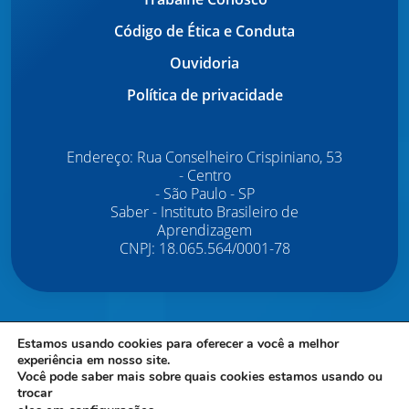
Código de Ética e Conduta
Ouvidoria
Política de privacidade
Endereço: Rua Conselheiro Crispiniano, 53
- Centro
- São Paulo - SP
Saber - Instituto Brasileiro de
Aprendizagem
CNPJ: 18.065.564/0001-78
© Copyright Saber – Instituto Brasileiro de Aprendizagem.
Estamos usando cookies para oferecer a você a melhor
Direitos Autorais Reservados.
É proibida a reprodução do
experiência em nosso site.
conteúdo deste site em qualquer meio de comunicação,
Você pode saber mais sobre quais cookies estamos usando ou
eletrônico ou impresso, sem autorização escrita do Saber.
trocar