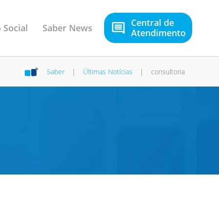
Central de
 Social
Saber News
Atendimento
Saber
|
Últimas Notícias
|
consultoria