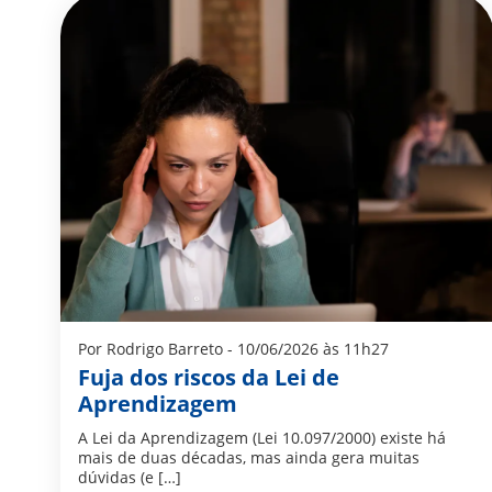
Por Rodrigo Barreto - 10/06/2026 às 11h27
Fuja dos riscos da Lei de
Aprendizagem
A Lei da Aprendizagem (Lei 10.097/2000) existe há
mais de duas décadas, mas ainda gera muitas
dúvidas (e […]