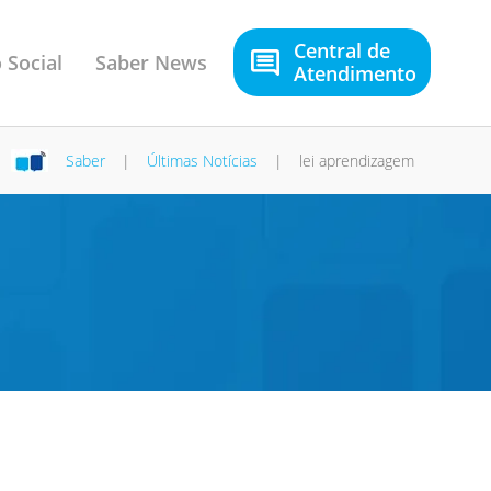
Central de
 Social
Saber News
Atendimento
Saber
|
Últimas Notícias
|
lei aprendizagem