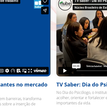
grantes no mercado
TV Saber: Dia do Ps
No Dia do Psicólogo, o Instit
acolher, orientar e fortalec
em barreiras, transforma
importantes da vida.
s sobre a inserção de