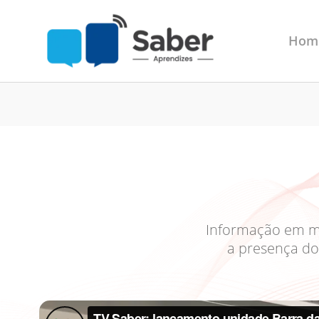
Hom
Informação em mov
a presença do