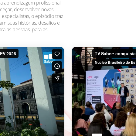
a aprendizagem profissional
eçar, desenvolver novas
 especialistas, o episódio traz
 suas histórias, desafios e
ra as pessoas, para as