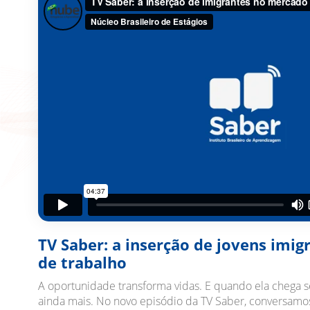
TV Saber: a inserção de jovens imi
de trabalho
A oportunidade transforma vidas. E quando ela chega s
ainda mais. No novo episódio da TV Saber, conversamo